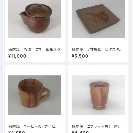
備前焼 急須 ゴマ 紙箱入り
備前焼 ５寸角皿 ヒダスキ
（１） 紙箱入り
¥11,000
¥5,500
備前焼 コーヒーカップ ヒダ
備前焼 ゴブレット(角） 緋
スキ （１） 紙箱入り
襷 紙箱入り
¥4,950
¥4,400