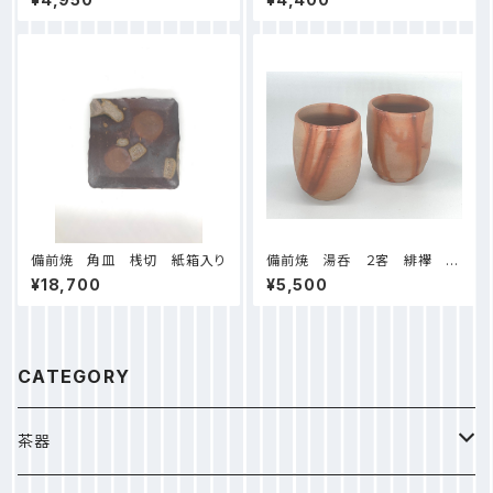
備前焼 角皿 桟切 紙箱入り
備前焼 湯呑 ２客 緋襷 木
箱入り
¥18,700
¥5,500
CATEGORY
茶器