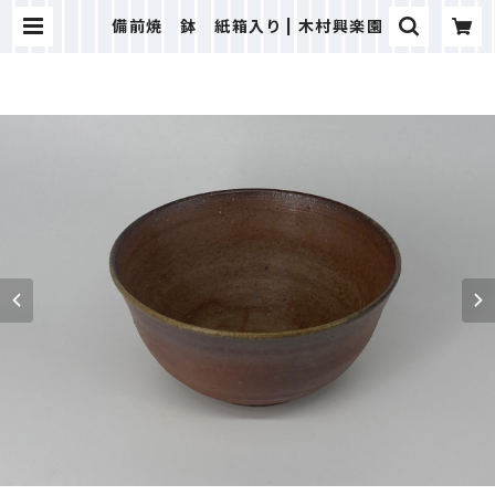
備前焼 鉢 紙箱入り | 木村興楽園