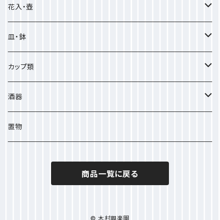
茶道具
花入・壺
抹茶盌
急須
花入
皿・鉢
水指
急須
湯呑
壺
皿
カップ類
茶入
宝瓶
小皿
鉢
ビアカップ
酒器
その他
中皿
コーヒーカップ
徳利
置物
大皿
フリーカップ
ぐい呑
商品一覧に戻る
菓子皿
酒注
© 木村興楽園