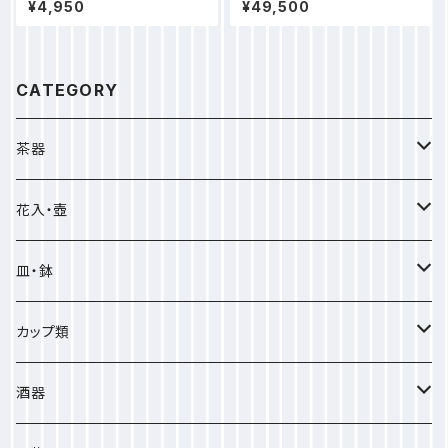
¥4,950
¥49,500
CATEGORY
茶器
茶道具
花入・壺
抹茶盌
急須
花入
皿・鉢
水指
急須
湯呑
壺
皿
カップ類
茶入
宝瓶
小皿
鉢
ビアカップ
酒器
その他
中皿