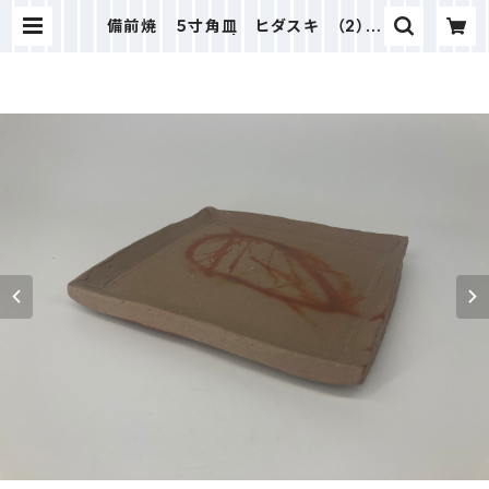
備前焼 ５寸角皿 ヒダスキ （2）
紙箱入り | 木村興楽園