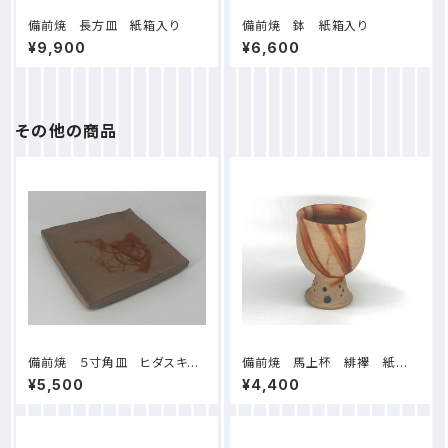
備前焼 長方皿 紙箱入り
備前焼 鉢 紙箱入り
¥9,900
¥6,600
その他の商品
備前焼 ５寸角皿 ヒダスキ
備前焼 馬上杯 緋襷 紙箱
（１） 紙箱入り
入り
¥5,500
¥4,400