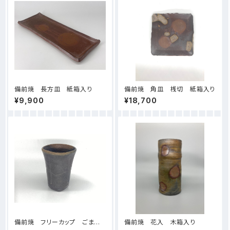
備前焼 長方皿 紙箱入り
備前焼 角皿 桟切 紙箱入り
¥9,900
¥18,700
備前焼 フリーカップ ごま
備前焼 花入 木箱入り
紙箱入り